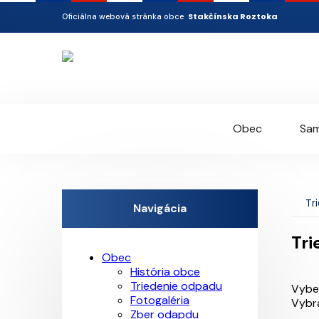
Stakčínska Roztoka
Oficiálna webová stránka obce
Obec
Sam
Tr
Navigácia
Tri
Obec
História obce
Triedenie odpadu
Vybe
Fotogaléria
Vybr
Zber odapdu