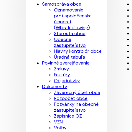
Samospráva obce
Oznamovanie
protispoločenskej
činnosti
(Whistleblowing)
Starosta obce
Obecné
zastupiteľstvo
Hlavný kontrolór obce
Úradná tabuľa
Povinné zverejňovanie
Zmluvy
Faktúry
Objednávky
Dokumenty
Záverečný účet obce
Rozpočet obce
Pozvánky na obecné
zastupiteľstvo
Zápisnice OZ
VZN
Voľby