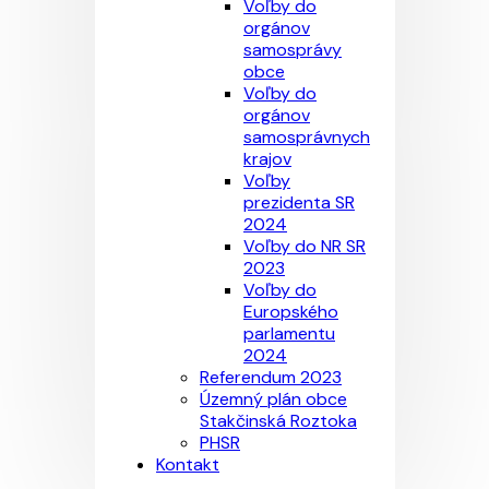
Voľby do
orgánov
samosprávy
obce
Voľby do
orgánov
samosprávnych
krajov
Voľby
prezidenta SR
2024
Voľby do NR SR
2023
Voľby do
Europského
parlamentu
2024
Referendum 2023
Územný plán obce
Stakčinská Roztoka
PHSR
Kontakt