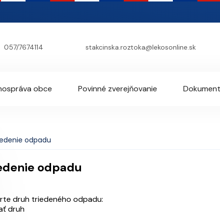
057/7674114
stakcinska.roztoka@lekosonline.sk
ospráva obce
Povinné zverejňovanie
Dokumen
iedenie odpadu
edenie odpadu
rte druh triedeného odpadu:
ať druh